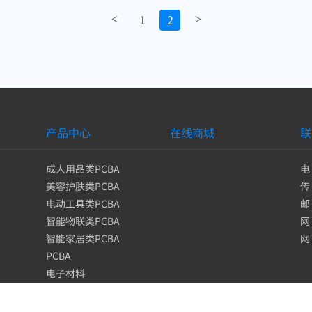
1
2
<
>
产品中心
在线商城
联
成人用品类PCBA
电 
美容护肤类PCBA
传
电动工具类PCBA
邮
智能物联类PCBA
网
智能家居类PCBA
网
PCBA
电子材料