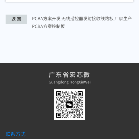
PCBA方案开发 无线遥控器发射接收线路板 厂家生产
上一条
返 回
PCBA方案控制板
广东省宏芯微
Guangdong HongXinWei
联系方式